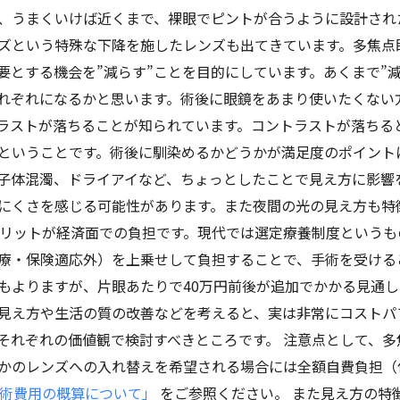
、うまくいけば近くまで、裸眼でピントが合うように設計され
ズという特殊な下降を施したレンズも出てきています。多焦点
要とする機会を”減らす”ことを目的にしています。あくまで”
れぞれになるかと思います。術後に眼鏡をあまり使いたくない
ラストが落ちることが知られています。コントラストが落ちる
ということです。術後に馴染めるかどうかが満足度のポイント
子体混濁、ドライアイなど、ちょっとしたことで見え方に影響
にくさを感じる可能性があります。また夜間の光の見え方も特
メリットが経済面での負担です。現代では選定療養制度という
療・保険適応外）を上乗せして負担することで、手術を受ける
もよりますが、片眼あたりで40万円前後が追加でかかる見通
見え方や生活の質の改善などを考えると、実は非常にコストパ
それぞれの価値観で検討すべきところです。 注意点として、
かのレンズへの入れ替えを希望される場合には全額自費負担（
術費用の概算について」
をご参照ください。 また見え方の特