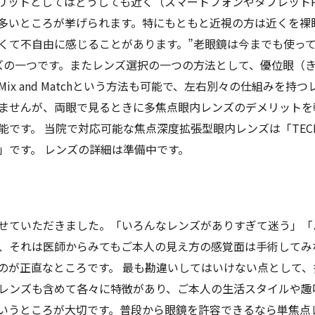
リットとしてはどうしても近く（スマートフォンやタブレット
多いところが挙げられます。特にもともと近視の方は近くを裸
くて不自由に感じることがあります。”老眼鏡は今までも使っ
ズの一つです。またレンズ選択の一つの方法として、優位眼（
ix and Matchという方法も可能で、左右別々の仕組みを
ませんが、両眼で見るときに多焦点眼内レンズのデメリットを
 当院で対応可能な焦点深度拡張型眼内レンズは「TECNIS PureS
con社）」です。 レンズの詳細は準備中です。
せていただきました。「いろんなレンズがありすぎて迷う」「
、それは医師からみてもご本人の見え方の感覚面は手術してみ
のが正直なところです。 最も勘違いしてはいけない点として
レンズも含めて各々に特徴があり、ご本人の生活スタイルや趣
いうところが大切です。普段から眼鏡を許容できるなら単焦点