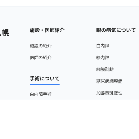
施設・医師紹介
眼の病気について
札幌
施設の紹介
白内障
医師の紹介
緑内障
網膜剥離
手術について
糖尿病網膜症
加齢黄斑変性
白内障手術
子供の近視・弱視
網膜硝子体手術
ドライアイ・まぶた
緑内障手術
その他疾患
レーザー治療（網膜・緑内
障）