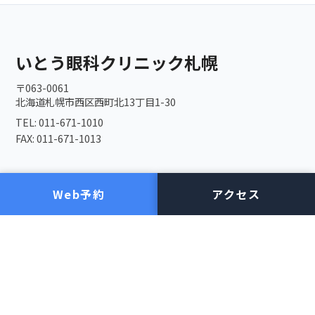
いとう眼科クリニック札幌
〒063-0061
北海道札幌市西区西町北13丁目1-30
TEL: 011-671-1010
FAX: 011-671-1013
施設・医師紹介
眼の病気について
Web予約
アクセス
施設の紹介
白内障
医師の紹介
緑内障
網膜剥離
手術について
糖尿病網膜症