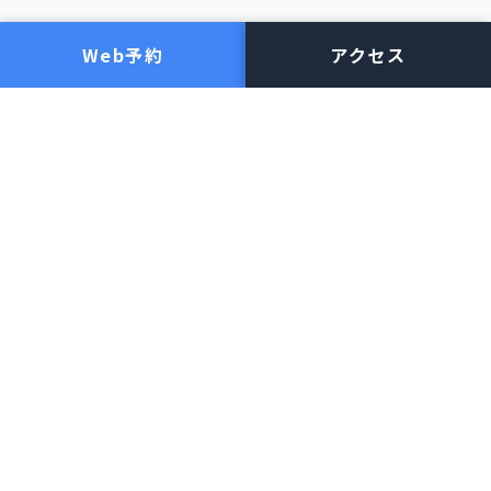
施設・医師紹介
眼の病気について
Web予約
アクセス
施設の紹介
白内障
医師の紹介
緑内障
網膜剥離
手術について
糖尿病網膜症
加齢黄斑変性
白内障手術
子供の近視・弱視
網膜硝子体手術
ドライアイ・まぶたの病気
緑内障手術
その他疾患
レーザー治療（網膜・緑内
障）