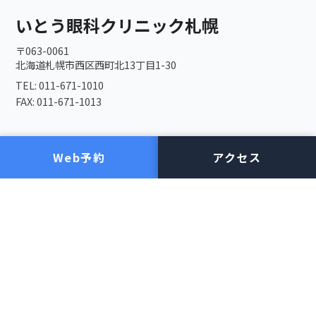
いとう眼科クリニック札幌
〒063-0061
北海道札幌市西区西町北13丁目1-30
TEL: 011-671-1010
FAX: 011-671-1013
施設・医師紹介
眼の病気について
Web予約
アクセス
施設の紹介
白内障
医師の紹介
緑内障
網膜剥離
手術について
糖尿病網膜症
加齢黄斑変性
白内障手術