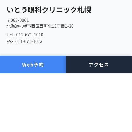
いとう眼科クリニック札幌
〒063-0061
北海道札幌市西区西町北13丁目1-30
TEL: 011-671-1010
FAX: 011-671-1013
施設・医師紹介
眼の病気について
Web予約
アクセス
施設の紹介
白内障
医師の紹介
緑内障
網膜剥離
手術について
糖尿病網膜症
加齢黄斑変性
白内障手術