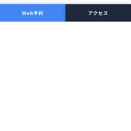
施設・医師紹介
眼の病気について
Web予約
アクセス
施設の紹介
白内障
医師の紹介
緑内障
網膜剥離
手術について
糖尿病網膜症
加齢黄斑変性
白内障手術
子供の近視・弱視
網膜硝子体手術
ドライアイ・まぶたの病気
緑内障手術
その他疾患
レーザー治療（網膜・緑内
障）